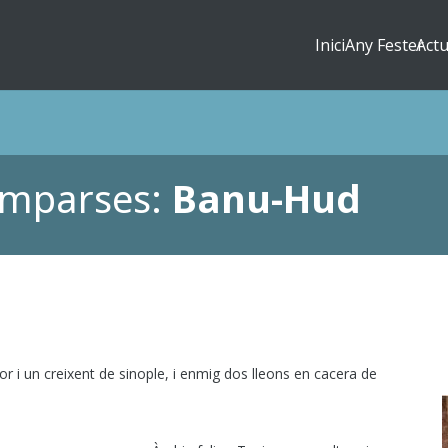
Inici
Any Fester
Actu
mparses:
Banu-Hud
r i un creixent de sinople, i enmig dos lleons en cacera de