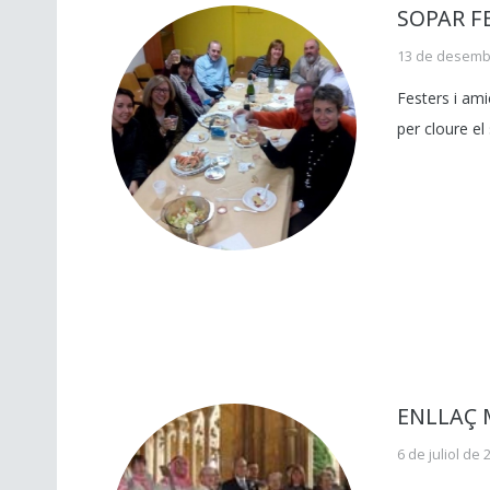
SOPAR F
13 de desemb
Festers i ami
per cloure e
ENLLAÇ 
6 de juliol de 