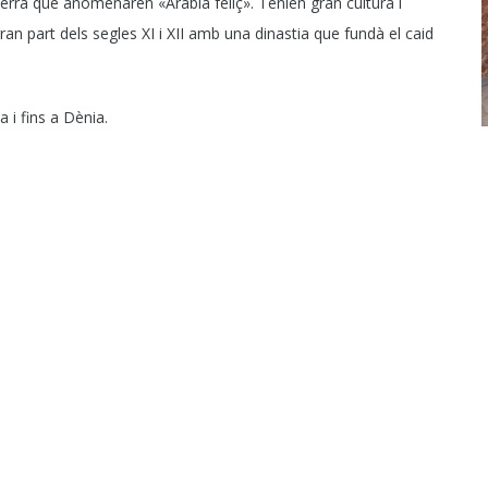
terra que anomenaren «Àrabia feliç». Tenien gran cultura i
an part dels segles XI i XII amb una dinastia que fundà el caid
a i fins a Dènia.