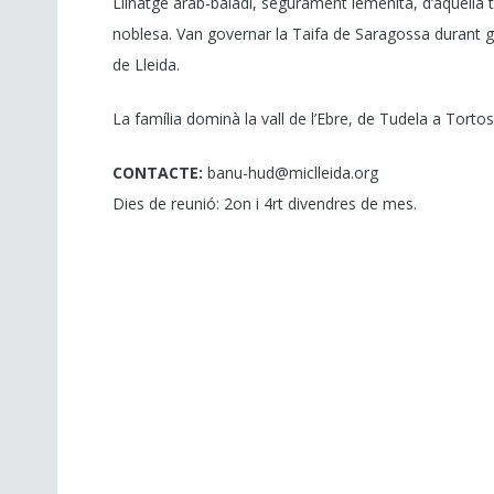
Llinatge àrab-baladí, segurament iemenita, d’aquella 
noblesa. Van governar la Taifa de Saragossa durant gr
de Lleida.
La família dominà la vall de l’Ebre, de Tudela a Tortos
CONTACTE:
banu-hud@miclleida.org
Dies de reunió: 2on i 4rt divendres de mes.