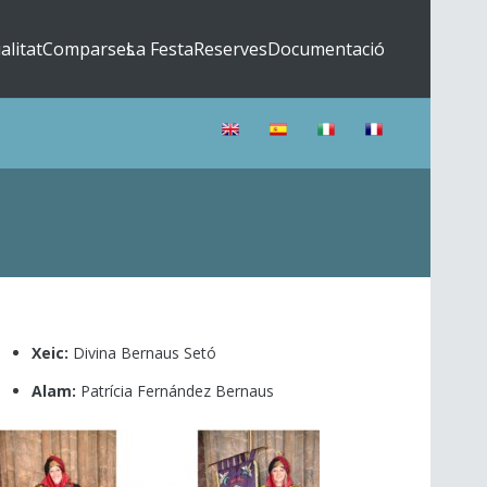
alitat
Comparses
La Festa
Reserves
Documentació
Xeic:
Divina Bernaus Setó
Alam:
Patrícia Fernández Bernaus