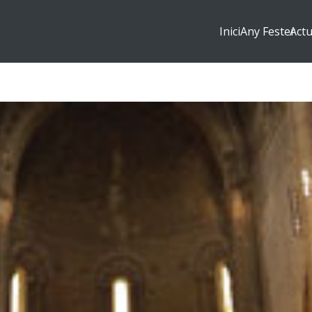
Inici
Any Fester
Actu