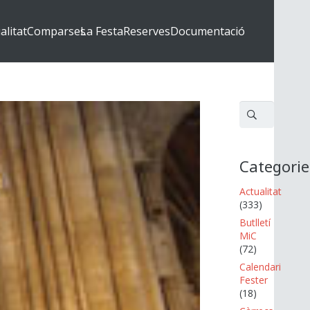
alitat
Comparses
La Festa
Reserves
Documentació
Cerca:
Categorie
Actualitat
(333)
Butlletí
MiC
(72)
Calendari
Fester
(18)