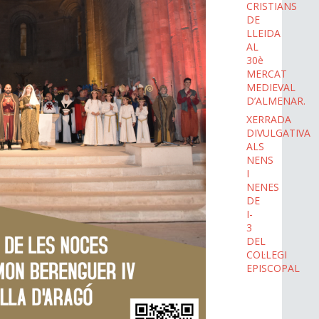
CRISTIANS
DE
LLEIDA
AL
30è
MERCAT
MEDIEVAL
D’ALMENAR.
XERRADA
DIVULGATIVA
ALS
NENS
I
NENES
DE
I-
3
DEL
COL·LEGI
EPISCOPAL