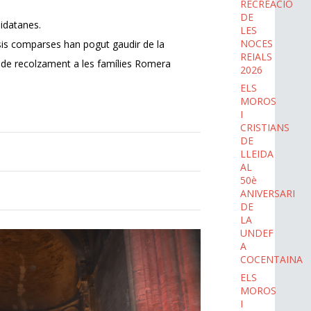
RECREACIÓ
DE
leidatanes.
LES
NOCES
s sis comparses han pogut gaudir de la
REIALS
 de recolzament a les famílies Romera
2026
ELS
MOROS
I
CRISTIANS
DE
LLEIDA
AL
50è
ANIVERSARI
DE
LA
UNDEF
A
COCENTAINA
ELS
MOROS
I