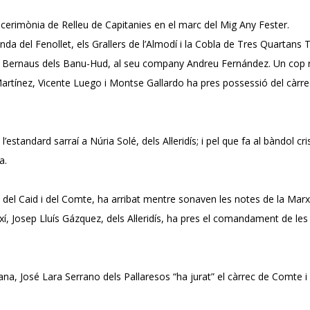
e cerimònia de Relleu de Capitanies en el marc del Mig Any Fester.
Banda del Fenollet, els Grallers de l’Almodí i la Cobla de Tres Quart
 Bernaus dels Banu-Hud, al seu company Andreu Fernández. Un cop rell
rtínez, Vicente Luego i Montse Gallardo ha pres possessió del càrrec.
standard sarraí a Núria Solé, dels Al·leridís; i pel que fa al bàndol cr
la.
del Caid i del Comte, ha arribat mentre sonaven les notes de la Marx
xí, Josep Lluís Gázquez, dels Al·leridís, ha pres el comandament de le
na, José Lara Serrano dels Pallaresos “ha jurat” el càrrec de Comte i