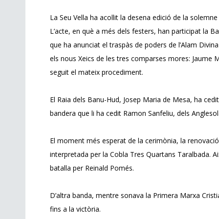
La Seu Vella ha acollit la desena edició de la solemn
L’acte, en què a més dels festers, han participat la 
que ha anunciat el traspàs de poders de l’Alam Divina
els nous Xeics de les tres comparses mores: Jaume Ma
seguit el mateix procediment.
El Raia dels Banu-Hud, Josep Maria de Mesa, ha cedit l’e
bandera que li ha cedit Ramon Sanfeliu, dels Angleso
El moment més esperat de la cerimònia, la renovació 
interpretada per la Cobla Tres Quartans Taralbada. Ai
batalla per Reinald Pomés.
D’altra banda, mentre sonava la Primera Marxa Cristia
fins a la victòria.