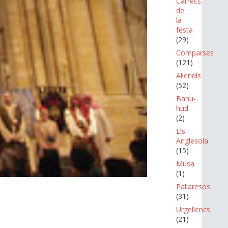
Càrrecs
de
la
festa
(29)
Comparses
(121)
Al·leridís
(52)
Banu-
hud
(2)
Els
Anglesola
(15)
Musa
(1)
Pallaresos
(31)
Urgellencs
(21)