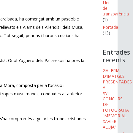
Llei
de
transparència
ans Taralbada, ha començat amb un pasdoble
(1)
evats els Alams dels Al·leridís i dels Musa,
Portada
(13)
 Tot seguit, penons i barons cristians ha
Entrades
recents
istià, Oriol Yuguero dels Pallaresos ha pres la
GALERIA
D’IMATGES
PRESENTADES
a Mora, composta per a l’ocasió i
AL
XVI
s tropes musulmanes, conduïdes a l’anterior
CONCURS
DE
FOTOGRAFIA
“MEMORIAL
 s’ha compromès a guiar les tropes cristianes
XAVIER
ALUJA”