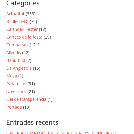
Categories
Actualitat
(333)
Butlletí MiC
(72)
Calendari Fester
(18)
Càrrecs de la festa
(29)
Comparses
(121)
Al·leridís
(52)
Banu-hud
(2)
Els Anglesola
(15)
Musa
(1)
Pallaresos
(31)
Urgellencs
(21)
Llei de transparència
(1)
Portada
(13)
Entrades recents
GALERIA D’IMATGES PRESENTADES AL XVI CONCURS DE