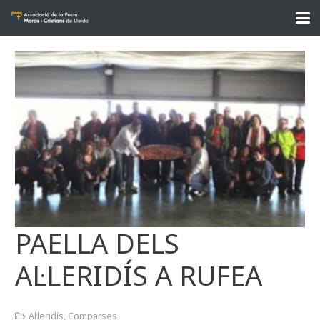
PAELLA DELS
AL·LERIDÍS A RUFEA
Al·leridís
,
Comparses