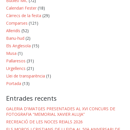
Butlletí MiC
(72)
Calendari Fester
(18)
Càrrecs de la festa
(29)
Comparses
(121)
Al·leridís
(52)
Banu-hud
(2)
Els Anglesola
(15)
Musa
(1)
Pallaresos
(31)
Urgellencs
(21)
Llei de transparència
(1)
Portada
(13)
Entrades recents
GALERIA D’IMATGES PRESENTADES AL XVI CONCURS DE
FOTOGRAFIA “MEMORIAL XAVIER ALUJA”
RECREACIÓ DE LES NOCES REIALS 2026
ELS MOROS I CRISTIANS DE LLEIDA AL 50è ANIVERSARI DE