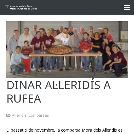
DINAR AL·LERIDÍS A
RUFEA
Al·leridís
,
Comparses
El passat 5 de novembre, la comparsa Mora dels Al·leridís es