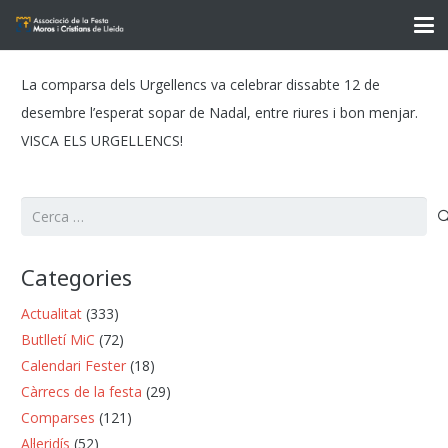
La comparsa dels Urgellencs va celebrar dissabte 12 de
desembre l’esperat sopar de Nadal, entre riures i bon menjar.
VISCA ELS URGELLENCS!
Cerca:
Categories
Actualitat
(333)
Butlletí MiC
(72)
Calendari Fester
(18)
Càrrecs de la festa
(29)
Comparses
(121)
Al·leridís
(52)