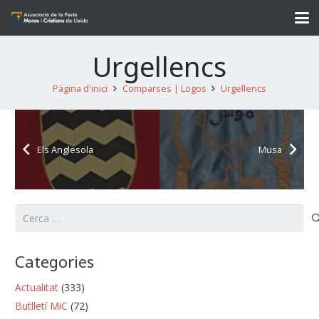
Urgellencs
Pàgina d'inici
Comparses | Logos
Urgellencs
Els Anglesola
Musa
Cerca:
Categories
Actualitat
(333)
Butlletí MiC
(72)