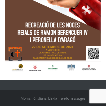
Moros i Cristians. Lleida |
web:
missatges