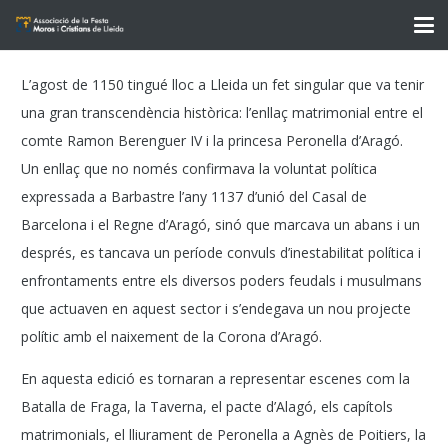
L’agost de 1150 tingué lloc a Lleida un fet singular que va tenir
una gran transcendència històrica: l’enllaç matrimonial entre el
comte Ramon Berenguer IV i la princesa Peronella d’Aragó.
Un enllaç que no només confirmava la voluntat política
expressada a Barbastre l’any 1137 d’unió del Casal de
Barcelona i el Regne d’Aragó, sinó que marcava un abans i un
després, es tancava un període convuls d’inestabilitat política i
enfrontaments entre els diversos poders feudals i musulmans
que actuaven en aquest sector i s’endegava un nou projecte
polític amb el naixement de la Corona d’Aragó.
En aquesta edició es tornaran a representar escenes com la
Batalla de Fraga, la Taverna, el pacte d’Alagó, els capítols
matrimonials, el lliurament de Peronella a Agnès de Poitiers, la