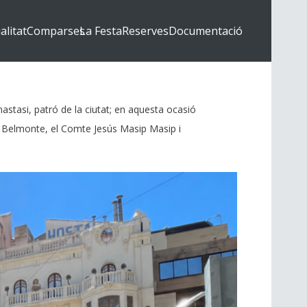
alitat
Comparses
La Festa
Reserves
Documentació
nastasi, patró de la ciutat; en aquesta ocasió
la Belmonte, el Comte Jesús Masip Masip i