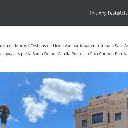
Inici
Any Fester
Actu
Festa de Moros i Cristians de Lleida van participar en l’ofrena a Sant A
encapçalats per la Saïda Dolors Carulla Pedrol, la Raia Carmen Parril