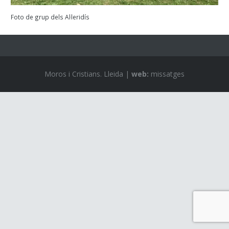
Foto de grup dels Al·leridís
Moros i Cristians. Lleida |
web:
missatges